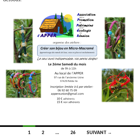
Navigation
1
2
…
26
SUIVANT →