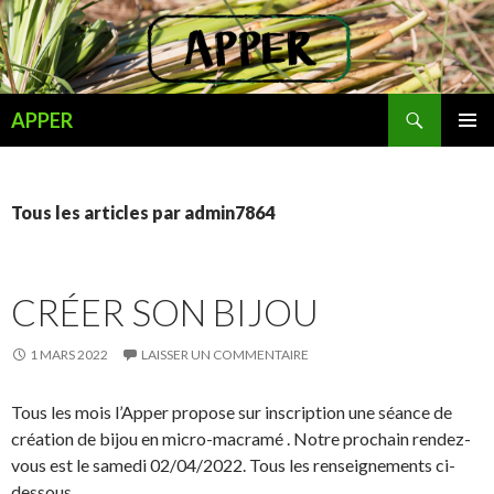
Recherche
APPER
ALLER
MENU
AU
PRINCI
CONTENU
Tous les articles par admin7864
CRÉER SON BIJOU
1 MARS 2022
LAISSER UN COMMENTAIRE
Tous les mois l’Apper propose sur inscription une séance de
création de bijou en micro-macramé . Notre prochain rendez-
vous est le samedi 02/04/2022. Tous les renseignements ci-
dessous.