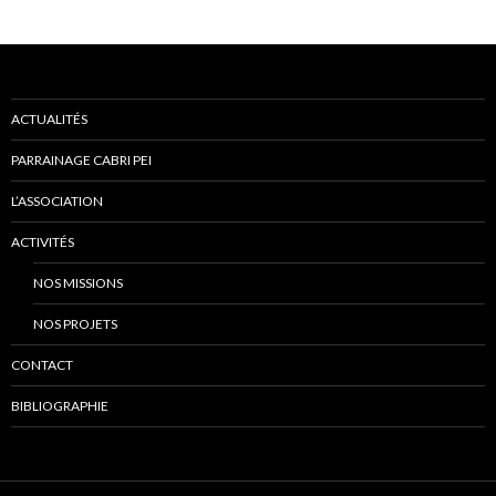
des
articles
ACTUALITÉS
PARRAINAGE CABRI PEI
L’ASSOCIATION
ACTIVITÉS
NOS MISSIONS
NOS PROJETS
CONTACT
BIBLIOGRAPHIE