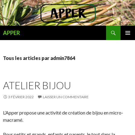
Recherche
APPER
ALLER
MENU
AU
PRINCI
CONTENU
Tous les articles par admin7864
ATELIER BIJOU
3 FÉVRIER 2022
LAISSER UN COMMENTAIRE
L’Apper propose une activité de création de bijou en micro-
macramé.
Pour petits et grands, enfants et parents, le tout dans la