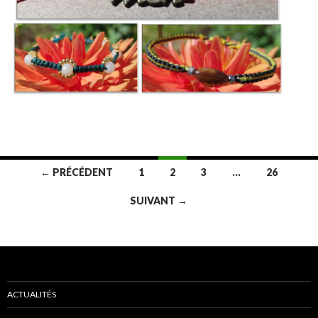
Navigation
← PRÉCÉDENT
1
2
3
…
26
des
SUIVANT →
articles
ACTUALITÉS